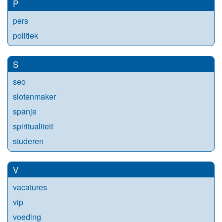
P
pers
politiek
S
seo
slotenmaker
spanje
spiritualiteit
studeren
V
vacatures
vip
voeding