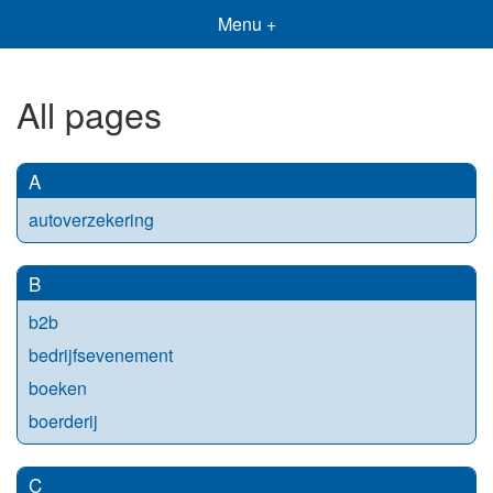
Menu +
All pages
A
autoverzekering
B
b2b
bedrijfsevenement
boeken
boerderij
C