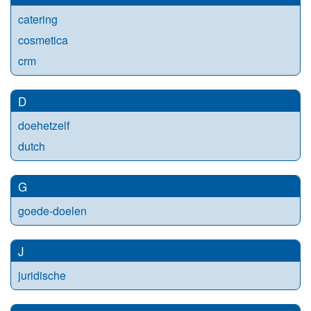
catering
cosmetica
crm
D
doehetzelf
dutch
G
goede-doelen
J
juridische